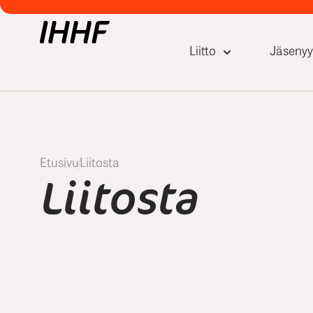
Liitto
Jäsenyy
Etusivu
Liitosta
Liitosta