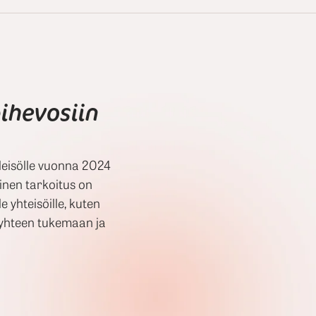
pihevosiin
yleisölle vuonna 2024
inen tarkoitus on
le yhteisöille, kuten
 ne yhteen tukemaan ja