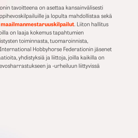
nin tavoitteena on asettaa kansainvälisesti
pihevoskilpailuille ja lopulta mahdollistaa sekä
en maailmanmestaruuskilpailut
. Liiton hallitus
joilla on laaja kokemus tapahtumien
distysten toiminnasta, tuomaroinnista,
 International Hobbyhorse Federationin jäsenet
ioita, yhdistyksiä ja liittoja, joilla kaikilla on
vosharrastukseen ja -urheiluun liittyvissä