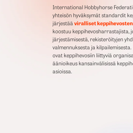
International Hobbyhorse Federatio
yhteisön hyväksymät standardit kep
järjestää
viralliset keppihevost
koostuu keppihevosharrastajista, 
järjestämisestä, rekisteröityjen yh
valmennuksesta ja kilpailemisesta.
ovat keppihevosiin liittyviä organisaat
äänioikeus kansainvälisissä keppihe
asioissa.